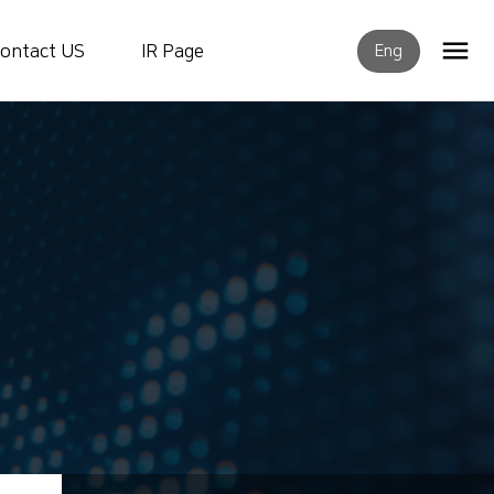
ontact US
IR Page
Eng