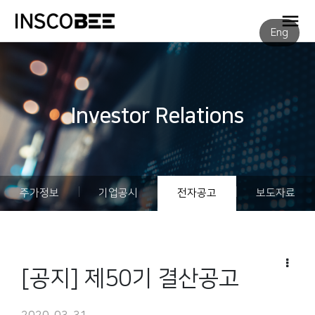
Eng
Investor Relations
주가정보
기업공시
전자공고
보도자료
[공지] 제50기 결산공고